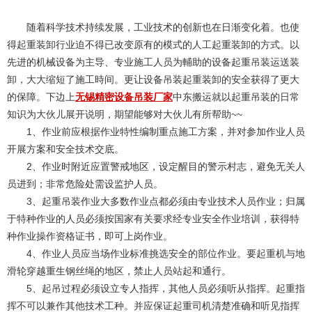
随着科学技术持续发展，工业技术的创新也在日渐变化着。也使
得起重装卸行业迫不得已改变原有的模式的人工起重装卸的方式。以
先进的机械设备为主导、专业施工人员为輔助的设备起重吊装运送装
卸，大大缩短了施工時间。更让设备吊装起重装卸的安全获得了更大
的保障。下边上
无锡精密设备吊装厂家
中东搬运就以起重吊装的日常
知识为大伙儿展开说明，期望能够对大伙儿有所帮助~~
1、作业前应根据作业特性编制重点施工方案，并对参加作业人员
开展方案和安全技术交底。
2、作业时附近应置警戒地区，设定醒目的警示村志，避免无关人
员进到；非常危险处需设监护人员。
3、起重吊装作业大多数作业点都必须由专业技术人员作业；归属
于特种作业的人员必须按国家有关要求经专业安全作业培训，获得特
种作业操作资格证书，即可上岗作业。
4、作业人员应当场作业标准挑选安全的部位作业。要起重机与地
滑轮穿越重生钢丝绳的地区，禁止人员站起和通行。
5、起吊过程必须设立专人指挥，其他人员必须听从指挥。起重指
挥不可以兼作其他技术工种。并应保证起重司机清楚准确和听见指挥