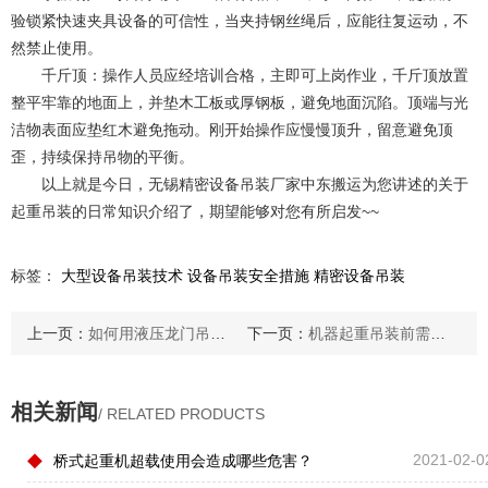
验锁紧快速夹具设备的可信性，当夹持钢丝绳后，应能往复运动，不
然禁止使用。
千斤顶：操作人员应经培训合格，主即可上岗作业，千斤顶放置
整平牢靠的地面上，并垫木工板或厚钢板，避免地面沉陷。顶端与光
洁物表面应垫红木避免拖动。刚开始操作应慢慢顶升，留意避免顶
歪，持续保持吊物的平衡。
以上就是今日，无锡精密设备吊装厂家中东搬运为您讲述的关于
起重吊装的日常知识介绍了，期望能够对您有所启发~~
标签：
大型设备吊装技术
设备吊装安全措施
精密设备吊装
上一页：
如何用液压龙门吊完成重型机械搬运及定位安装？
下一页：
机器起重吊装前需要准备哪些说明工作？
相关新闻
/ RELATED PRODUCTS
◆
2021-02-0
桥式起重机超载使用会造成哪些危害？