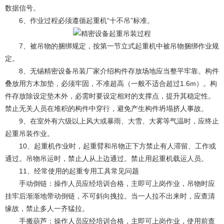
数据信号。
6、作业过程必须遵循起重机“十不吊”标准。
7、被吊物的捆绑规定，按第一节立式起重机中被吊物捆绑作业规
定。
8、无锡精密设备吊装厂家介绍构件存放场地应当整平牢靠。构件
叠放用方木加垫，必须牢固，不准超高（一般不适合超过1.6m）。构
件存放除设定垫木外，必需时要设定相对的支撑点，提升其稳定性。
禁止无关人员在堆积的构件中穿行，避免产生构件坍塌挤人事故。
9、在室外有六级以上风大或暴雨、大雪、大雾等气温时，应终止
起重吊装作业。
10、起重机作业时，起重臂和吊物正下方禁止有人滞留、工作或
通过。吊物吊运时，禁止人从上边通过。禁止用起重机载运人员。
11、经常使用的起重专用工具常见问题
手动倒链：操作人员应经培训合格，主即可上岗作业，吊物时应
挂牢后渐渐地带动倒链，不可斜向拽拉。当一人拉不出来时，应查清
缘故，禁止多人一齐猛拉。
手搬葫芦：操作人员应经培训合格，主即可上岗作业，使用前查