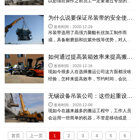
以必须在操作之前员工一定要通过专业的考
核获得合格证书后才能够确认上岗，与此同
时还必须了解遇到突发状况时候的应急方
为什么说要保证吊装带的安全使用保养是关键？
法，那样能保障安全。下面无锡设备吊装公
发布时间：2020-12-29
司中东搬运就...
吊装带选用了高强力聚酯长丝加工制作而
成，具备耐磨损和抗紫外线等优势，对人都
没有任何伤害，早已被运用到很多个领域，
比如说这个吊装层面，只不过如果不经常做
如何通过提高装箱效率来提高搬运效率？
一些保养的话，可能会严重威胁到安全保
发布时间：2020-12-16
障，下面无锡设...
现如今很多人在选择搬运公司这方面都没啥
经验，怎样来提高效率，节约时间，会比较
容易受到厂家的迷惑，实际上只要自己能了
解清楚，那样就能确保搬运顺利完成，其中
无锡设备吊装公司：这些起重设备具体是该怎样操作？
相对比较重要的是装箱。下面无锡设备搬运
发布时间：2020-12-08
公司中东搬...
现如今在越来越多的搬运工程中，工作人员
会运用一些简单的机器，不管是移动或是静
止的，滑轮或电动吊装方法总是会被运用，
比人力更具有优势，与此同时需要我们知道
首页
上一页
1
2
3
4
5
6
各类起重设备如何正确的使用，下面无锡设