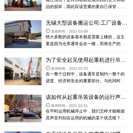
品的损坏，因此应该贵重的要自己保管，与
此同时有一些大件的物品是非常要小心的，
尤其是在运输的全过程中，有很多的事项是
无锡大型设备搬运公司:工厂设备在搬运的时候需要遵守哪些原则？
应该我们重视的，这样就能够保障不容易损
发布时间：2021-03-09
坏东西。下...
绝大多数的设备基本都是需要上楼的，这主
要是因为仓库通常会在一楼，而将生产的设
备摆在二楼或者更高楼层，当我们在搬运的
时候就需要注意了，应当遵守相应的规则，
为了安全起见使用起重机进行吊装时要遵守哪些？
那样才可以让一整个的过程顺利完成。下面
发布时间：2021-02-23
无锡大型设...
在一整个过程中，设备通常是制约一整个的
进度、经济和安全的重要部分。与此同时，
也是展现企业的技术和装备能力的一个方
面，在这当中挑选的起重机械特别关键，这
该如何从起重吊装设备的运行声音来判断工作状态?
会影响到一整个操作过程的安全，所以一定
发布时间：2021-02-01
要重视，下面...
在平时运用机械停止中，我们怎样才能根据
其声音判别在运用的机械的某个状态呢？接
下去无锡设备吊装公司江苏鼎泰就为大家介
绍一下比较常见的机器与比较常见的状况呈