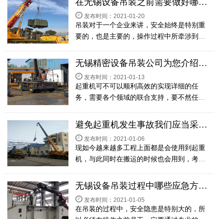
在无锡设备吊装之前需要做好哪些准备工作？
现的原因等。在吊车操作中，倘若你听到吊
发布时间：2021-01-20
车的伸缩臂...
吊装对于一个企业来讲，安全始终是特别重
要的，也是主要的，操作过程中所牵涉到的
主要是人员和设备拆装以及其财产安全，为
了更好地能顺利完成，在工作之前必须要做
无锡精密设备吊装公司为您介绍吊车工在操作的时都有哪些要求？
好一些准备工作，下面无锡设备吊装公司中
发布时间：2021-01-13
东搬运就俩...
起重机可不可以顺利高效的实现详细的任
务，需要各个领域的联合支持，要不然任何
一个环节出现问题，都是会产生一定的损
失，尤其是吊车工人，为了确保安全生产，
避免起重机发生事故我们应当采取哪些措施？
一定要了解详细的操作标准，下面无锡精密
发布时间：2021-01-06
设备吊装公司中...
现如今越来越多工程上面都是会使用到起重
机，与此同时在搬运的时候也会用到，考虑
到物品的复杂性，再加上不可以正确操作，
通常会造成一系列的事故，因为这起重机的
无锡设备吊装过程中哪些应急方法大家必须要了解的？
操作工必须拥有熟练的操作技能才可以，与
发布时间：2021-01-05
此同时为了...
在吊装的过程中，安全隐患是特别大的，所