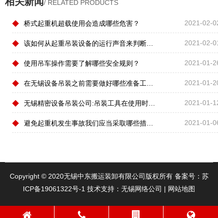
相关新闻
/ RELATED PRODUCTS
◆
2021-02-0
桥式起重机超载使用会造成哪些危害？
◆
2021-02-0
该如何从起重吊装设备的运行声音来判断工作状态?
◆
2021-01-2
使用吊车操作需要了解哪些安全规则？
◆
2021-01-2
在无锡设备吊装之前需要做好哪些准备工作？
◆
2021-01-1
无锡精密设备吊装公司:吊装工具在使用时要注意哪些地方？
◆
2021-01-0
避免起重机发生事故我们应当采取哪些措施？
Copyright © 2020无锡中东搬运装卸有限公司版权所有 备案号：
苏
ICP备19061322号-1
技术支持：
无锡网络公司
|
网站地图