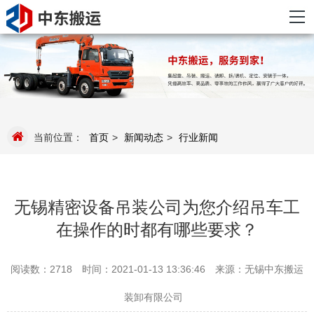
当前位置：
首页
>
新闻动态
>
行业新闻
无锡精密设备吊装公司为您介绍吊车工
在操作的时都有哪些要求？
阅读数：2718
时间：2021-01-13 13:36:46
来源：无锡中东搬运
装卸有限公司