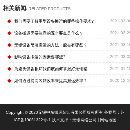
相关新闻
/ RELATED PRODUCTS
◆
2021-03-3
我们需要了解重型设备搬运的哪些操作要求?
◆
2021-03-2
设备搬运需要注意的五个要点是什么？
◆
2021-03-1
无锡设备吊装搬运的方法一般会有哪些？
◆
2021-03-0
影响设备搬运的因素要哪些?
◆
2021-01-1
为避免设备损坏我们该如何掌握好无锡精密设备搬运技巧？
◆
2020-12-1
如何通过提高装箱效率来提高搬运效率？
Copyright © 2020无锡中东搬运装卸有限公司版权所有 备案号：
苏
ICP备19061322号-1
技术支持：
无锡网络公司
|
网站地图