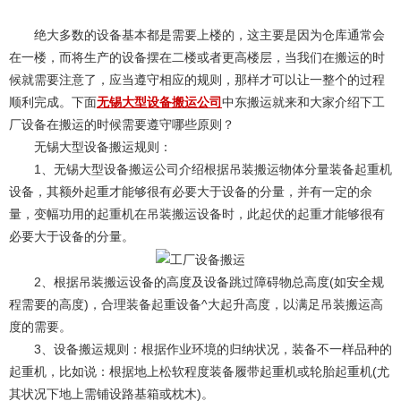
绝大多数的设备基本都是需要上楼的，这主要是因为仓库通常会
在一楼，而将生产的设备摆在二楼或者更高楼层，当我们在搬运的时
候就需要注意了，应当遵守相应的规则，那样才可以让一整个的过程
顺利完成。下面
无锡大型设备搬运公司
中东搬运就来和大家介绍下工
厂设备在搬运的时候需要遵守哪些原则？
无锡大型设备搬运规则：
1、无锡大型设备搬运公司介绍根据吊装搬运物体分量装备起重机
设备，其额外起重才能够很有必要大于设备的分量，并有一定的余
量，变幅功用的起重机在吊装搬运设备时，此起伏的起重才能够很有
必要大于设备的分量。
2、根据吊装搬运设备的高度及设备跳过障碍物总高度(如安全规
程需要的高度)，合理装备起重设备^大起升高度，以满足吊装搬运高
度的需要。
3、设备搬运规则：根据作业环境的归纳状况，装备不一样品种的
起重机，比如说：根据地上松软程度装备履带起重机或轮胎起重机(尤
其状况下地上需铺设路基箱或枕木)。