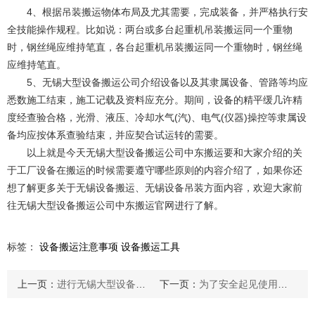
4、根据吊装搬运物体布局及尤其需要，完成装备，并严格执行安
全技能操作规程。比如说：两台或多台起重机吊装搬运同一个重物
时，钢丝绳应维持笔直，各台起重机吊装搬运同一个重物时，钢丝绳
应维持笔直。
5、无锡大型设备搬运公司介绍设备以及其隶属设备、管路等均应
悉数施工结束，施工记载及资料应充分。期间，设备的精平缓几许精
度经查验合格，光滑、液压、冷却水气(汽)、电气(仪器)操控等隶属设
备均应按体系查验结束，并应契合试运转的需要。
以上就是今天无锡大型设备搬运公司中东搬运要和大家介绍的关
于工厂设备在搬运的时候需要遵守哪些原则的内容介绍了，如果你还
想了解更多关于无锡设备搬运、无锡设备吊装方面内容，欢迎大家前
往无锡大型设备搬运公司中东搬运官网进行了解。
标签：
设备搬运注意事项
设备搬运工具
上一页：
进行无锡大型设备搬运的时候我们要遵守哪些要求？
下一页：
为了安全起见使用起重机进行吊装时要遵守哪些？