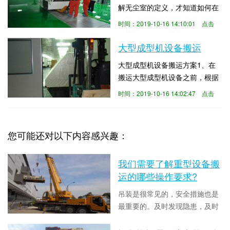
解无尘室的定义，才知道如何在
剧烈震动、丝杆、导轨不受伤
无尘室内搬运设备，无尘室是指
害，才能更好的保证设备精度，
时间：2019-10-16 14:10:01 点击
将一定空间范围内之空气中的微
加工出高品质的产品。只有了解
数：4722
粒子、有害空气、细菌等之污染
大型成型机设备搬运
加工中心的特性，才知...
物排除，并将室内之温度、洁净
大型成型机设备搬运方案1、在
度、室内压力、气流速度与气流
搬运大型成型机设备之前，根据
分布、噪音振动及照明、静电控
勘察好的现场，对设备先进行拆
制在某一需求范围内，而所给予
时间：2019-10-16 14:02:47 点击
卸，然后分别对成型机设备进行
特别设计之房间。1.地面防护：
数：4217
现场包装；2、对于包装好的成
通常使用pvc膜或...
型机及其它设备组件用叉车搬运
您可能还对以下内容感兴趣：
到室外；施工单位必须认真填写
施工记录,调试及验收报告,竣工
我们需要了解重型设备搬
时随竣工图纸、资料一同提
运的哪些操作要求?
供;3、 安装准备阶段首先必须对
设备基础进行现场勘...
吊装是很常见的，安全措施也是
最重要的。及时发现隐患，及时
调查是非常重要的。特别是对于
时间：2021-03-30 14:16:30 点击