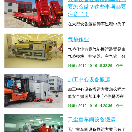
备包装的一些内容我们也必须进
要怎么做？这些事项都要
精密设备一定要在下雨天...
数：2856
行了解，只有注意好设备包装中
注意了！
的一些问题，我们才能保证设备
在大型设备运输卸车过程中为了
在搬运过程中不会因为一些意外
使这流程更加安全，避免出现一
情况受到损坏，接下来无锡大型
些安全事故，所以我们有着很多
气垫作业
设备搬运厂家中东搬运就来和大
时间：2019-11-29 14:21:51 点击
事情需要去准备，需要去注意，
家介绍下设备包装过程中必须注
数：3040
气垫作业方案气垫搬运装置是由
接下来无锡大型设备搬运厂家中
意的一些问题： 一、...
气垫模块、控制器、主气管、分
东搬运就来和大家说说大型设备
气管四部分组合而成。利用压缩
时间：2019-10-16 15:32:26 点击
在运输卸车时需要怎么做？有哪
空气通过气垫模块排出产生浮
数：14018
些事项是需要我们注意的！1. 针
力，让被搬运物体轻便快捷在洁
加工中心设备搬运
对大型设备搬运卸车必须检查全
净车间内完成搬运任务。 气垫装
部运输线路的公路桥梁是不是能
加工中心设备搬运方案怎么样才
置使用气垫搬运的优势：1. 不会
承重货...
能安全搬运加工中心?你是否在
产生震动而造成设备精度受损。
担心你精密而贵重的精加工设备
2. 对环氧地坪、防静电地板不会
时间：2019-10-16 14:20:36 点击
找什么样的搬运公司 才放心呢？
造成损伤3.在洁净室内运用不
数：3867
加工中心的搬运，不仅仅是把设
无尘室车间设备搬运
会...
备搬到安装位置这么简单，而是
无尘室车间设备搬运方案只有了
在搬运的过程如何防护设备不受