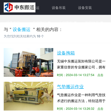
首页
设备搬运
设备吊装
设备安装
设备包装
关于我们
工程案例
新闻动态
与＂
设备搬运
＂相关的内容：
为您找到相关结果约为
10
个
联系方式
设备掏箱
无锡中东搬运装卸有限公司是一
家重信誉的专业搬家公司，拥有
多种车型，专业的服务人员，负
时间：2024-03-14 13:27:54 点击
责承接无锡范围内的厂房搬迁；
数：3922
机械设备装卸搬运；叉车、吊机
气垫搬运作业
出租服务。公司致力于为客户提
气垫搬运作业是一种利用气垫技
供安全，细心，周到，快捷的优
术进行的搬运方法，特别适用于
质服务，秉承“中东搬运，服务到
不能承受震动、对平稳性要求很
家!”的服务理念，坚持“专业、高
时间：2024-03-14 13:26:32 点击