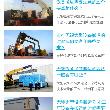
一些重型设备的搬运，风险系数
设备搬运需要注意的五个
数：8584
是非常大的，所以要做好各项保
要点是什么？
障措施，按照正确的方法来实
设备搬运需要注意的五个要点是
施。今天无锡设备搬运厂家中东
什么?设备的安全性和完整性很
搬运就来和大家介绍下常见的重
重要，如何安全运输到目的地也
型设备搬运操作有哪些？重型设
时间：2021-03-29 13:57:12 点击
很重要。下面无锡设备搬运吊装
进行无锡大型设备搬运的
备搬运操作要求:1. 重型设备搬运
数：9958
公司中东搬运就来和大家介绍下
时候我们要遵守哪些要
工人必须有职业道...
设备搬运需要注意的五个要点是
求？
什么？1. 确定设备的平稳放置:首
搬迁情况下是特别容易造成东西
先，选择平整坚实的场地进行设
的丢失和物品的损坏，因此应该
备搬运，并添加承重平衡底座，
贵重的要自己保管，与此同时有
无锡设备吊装搬运的方法
使设备稳固，防止倾斜和碰撞。
时间：2021-03-23 13:54:26 点击
一些大件的物品是非常要小心
一般会有哪些？
2. 确定起重...
数：8202
的，尤其是在运输的全过程中，
大型设备吊装搬运是一个特别有
有很多的事项是应该我们重视
技术含量的工作，稍稍不注意马
的，这样就能够保障不容易损坏
上会导致人员伤害或者是物品损
东西。下面无锡大型设备搬运公
时间：2021-03-16 13:40:36 点击
伤等。在一整个过程中，有的方
无锡大型设备搬运公司:工
司中东搬运就来和大家介绍下进
数：8128
法是能够应用，但又不提倡的，
厂设备在搬运的时候需要
行无锡大型设备搬运的时候我们