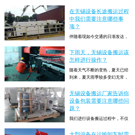
高的精密设备的搬运和位置调
效、优质、快捷”的公司宗旨，竭
数：1862
整，以及不能安装起吊设备场合
在无锡设备长途搬运过程
诚为各位客户...
下的搬运。这种搬运方式具有结
中我们需要注意哪些事
构简单、使用灵活方便的特点。
项？
气垫搬运装置主要由控制器、支
伴随着现如今交通的日渐发达，
承块、气囊等组成，其工作原理
大家的衣食住行范围也在不断的
是：当气垫搬运装置充气时，气
扩展。因此长途搬运也成为了大
下雨天，无锡设备搬运该
囊膨胀形成一圆环，空气...
时间：2020-05-22 13:23:22 点击
家衣食住行迁移中的一个构成部
怎样进行操作？
数：2756
分。随之便有了长途搬运公司的
随着天气不断的变热，夏天已经
出现，他们的出现给我们的搬家
到来，夏天雨季较多变幻无常，
减少了非常多的繁杂任务，那么
一些恶劣的天气也常常会随之而
在长途搬运中需要需要注意一些
时间：2020-05-20 13:43:21 点击
来的。但如果我们要在雨天进行
无锡设备搬运厂家告诉你
什么呢？下面无锡大型设备搬运
数：2614
设备搬运，我们应该怎么操作
设备包装需要注意哪些问
厂家中东搬运就和大家详细介绍
呢？接下来无锡大型设备搬运厂
题？
下在设备长途搬运过程...
家中东搬运就来和大家介绍下，
我们进行设备搬运过程中，不仅
下雨天，无锡设备搬运该怎样进
仅要关注设备搬运、设备吊装的
行操作？一、包装。下雨天气不
一些注意事项以及内容，关于设
大型设备在运输卸车时需
适合开展精密设备的搬运，如果
时间：2019-12-27 14:53:11 点击