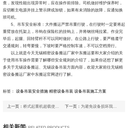
查，发现性能出现异常时，应在操作前排除。司机做好维护保养时，
应切断主电源并挂上警示牌或加锁，如果有未消除的故障，应通知换
班司机。
5、吊车安全标准：大件搬运严禁吊重行驶，在行驶时一定要将起
重臂放在托架上，吊钩在保险杠的挂钩上，并将钢丝绳拉紧。作业完
毕后，起腿、回转臂杆不可以同时做好。在公路上行驶，要严格遵守
交通规则，转弯要慢，下坡时要严格控制车速，不可以空档滑行。
以上就是今天无锡精密设备搬运厂家中东搬运要和大家介绍的关
于使用吊车操作需要了解哪些安全规则的介绍了，如果你还想了解更
多关于无锡设备搬运、无锡设备吊装方面内容，欢迎大家前往无锡精
密设备搬运厂家中东搬运官网进行了解。
标签：
设备吊装安全措施
精密设备吊装
设备吊装施工方案
上一页：
桥式起重机超载使用会造成哪些危害？
下一页：
为避免设备损坏我们该如何掌握好无锡精密设备搬运技巧？
相关新闻
/ RELATED PRODUCTS