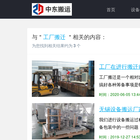
首页
设备
与＂
工厂搬迁
＂相关的内容：
为您找到相关结果约为
3
个
工厂在进行搬迁
工厂搬迁是一个相对
搞好各种筹备事项是
迁工作人员开展工程施
时间：2020-06-05 13
无锡设备搬运厂
我们进行设备搬运过
备包装中的一些问题
包装过程中必须注意的
时间：2019-12-27 14