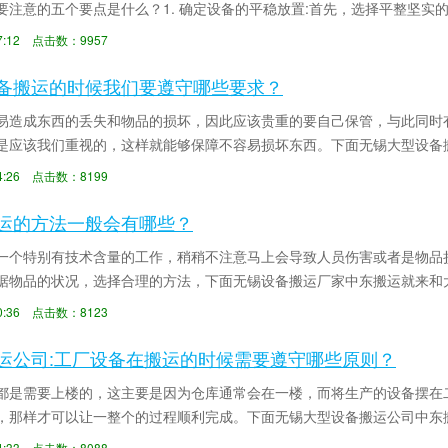
要注意的五个要点是什么？1. 确定设备的平稳放置:首先，选择平整坚实
. 确定起重...
:57:12 点击数：9957
备搬运的时候我们要遵守哪些要求？
易造成东西的丢失和物品的损坏，因此应该贵重的要自己保管，与此同时
是应该我们重视的，这样就能够保障不容易损坏东西。下面无锡大型设备
些要求？无锡大型...
:54:26 点击数：8199
运的方法一般会有哪些？
一个特别有技术含量的工作，稍稍不注意马上会导致人员伤害或者是物品
据物品的状况，选择合理的方法，下面无锡设备搬运厂家中东搬运就来和
备搬运单车吊装。...
:40:36 点击数：8123
运公司:工厂设备在搬运的时候需要遵守哪些原则？
都是需要上楼的，这主要是因为仓库通常会在一楼，而将生产的设备摆在
，那样才可以让一整个的过程顺利完成。下面无锡大型设备搬运公司中东
搬运规则：1、无...
:34:33 点击数：8088