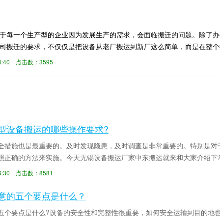
由于每一个生产型的企业因为发展生产的需求，会面临搬迁的问题。除了
公司搬迁的要求，不仅仅是把设备从老厂搬运到新厂这么简单，而是在整
:34:40 点击数：3595
型设备搬运的哪些操作要求?
全措施也是最重要的。及时发现隐患，及时调查是非常重要的。特别是对
照正确的方法来实施。今天无锡设备搬运厂家中东搬运就来和大家介绍下
工人必须有职业道...
:16:30 点击数：8581
意的五个要点是什么？
五个要点是什么?设备的安全性和完整性很重要，如何安全运输到目的地