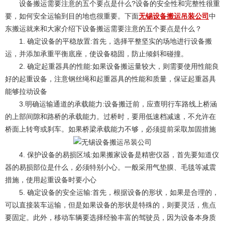
设备搬运需要注意的五个要点是什么?设备的安全性和完整性很重
要，如何安全运输到目的地也很重要。下面
无锡设备搬运吊装公司
中
东搬运就来和大家介绍下设备搬运需要注意的五个要点是什么？
1. 确定设备的平稳放置:首先，选择平整坚实的场地进行设备搬
运，并添加承重平衡底座，使设备稳固，防止倾斜和碰撞。
2. 确定起重器具的性能:如果设备搬运量较大，则需要使用性能良
好的起重设备，注意钢丝绳和起重器具的性能和质量，保证起重器具
能够拉动设备
3.明确运输通道的承载能力:设备搬迁前，应查明行车路线上桥涵
的上部间隙和路桥的承载能力。过桥时，要用低速档减速，不允许在
桥面上转弯或刹车。如果桥梁承载能力不够，必须提前采取加固措施
4. 保护设备的易损区域:如果搬家设备是精密仪器，首先要知道仪
器的易损部位是什么，必须特别小心。一般采用气垫膜、毛毯等减震
措施，使用起重设备时要小心
5. 确定设备的安全运输:首先，根据设备的形状，如果是合理的，
可以直接装车运输，但是如果设备的形状是特殊的，则要灵活，焦点
要固定。此外，移动车辆要选择经验丰富的驾驶员，因为设备本身质