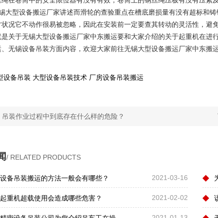
丝绳在卷筒中的安全限位器有没有有效，卷筒上的钢丝绳压板有没有压紧
无锡大型设备搬运厂家讲述而滑轮的查验重点在槽底磨损量有没有超标和铸
常状况它不动作很易被忽略，因此在安装前一定要查其转动的灵活性，避
就是关于无锡大型设备搬运厂家中东搬运要和大家介绍的关于起重机在进
运、无锡设备吊装方面内容，欢迎大家前往无锡大型设备搬运厂家中东搬
型设备吊装
大型设备吊装技术
厂房设备吊装搬运
：
吊装作业过程中到底存在什么样的危险？
闻
/ RELATED PRODUCTS
◆
2021-03-16
设备吊装搬运的方法一般会有哪些？
◆
2021-02-02
起重机超载使用会造成哪些危害？
◆
2021-01-13
密设备吊装公司为您介绍吊车工在操作的时都有哪些要求？