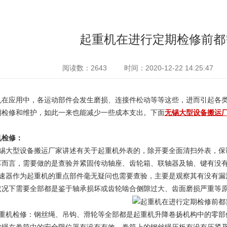
起重机在进行定期检修前都
阅读数：2643
时间：2020-12-22 14:25:47
机在应用中，各运动部件会发生磨损、连接件松动等等这些，进而引起各
期检修和维护，如此一来也能减少一些成本支出。下面
无锡大型设备搬运
机检修：
无锡大型设备搬运厂家讲述有关于起重机外表的，除开要全面清扫外表，保
车而言，需要做的是查验并紧固传动轴座、齿轮箱、联轴器及轴、键有没
减速器作为起重机的重点部件毫无疑问也需要查验，主要是观察其有没有漏
状况下需要全部都是鉴于轴承损坏或齿轮啮合侧隙过大、齿面磨损严重等
起重机检修：钢丝绳、吊钩、滑轮等全部都是起重机升降卷扬机构中的零部