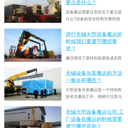
是非常大的，所以要做好各项保
要点是什么？
障措施，按照正确的方法来实
设备搬运需要注意的五个要点是
施。今天无锡设备搬运厂家中东
什么?设备的安全性和完整性很
搬运就来和大家介绍下常见的重
重要，如何安全运输到目的地也
型设备搬运操作有哪些？重型设
时间：2021-03-29 13:57:12 点击
很重要。下面无锡设备搬运吊装
进行无锡大型设备搬运的
备搬运操作要求:1. 重型设备搬运
数：9958
公司中东搬运就来和大家介绍下
时候我们要遵守哪些要
工人必须有职业道...
设备搬运需要注意的五个要点是
求？
什么？1. 确定设备的平稳放置:首
搬迁情况下是特别容易造成东西
先，选择平整坚实的场地进行设
的丢失和物品的损坏，因此应该
备搬运，并添加承重平衡底座，
贵重的要自己保管，与此同时有
无锡设备吊装搬运的方法
使设备稳固，防止倾斜和碰撞。
时间：2021-03-23 13:54:26 点击
一些大件的物品是非常要小心
一般会有哪些？
2. 确定起重...
数：8202
的，尤其是在运输的全过程中，
大型设备吊装搬运是一个特别有
有很多的事项是应该我们重视
技术含量的工作，稍稍不注意马
的，这样就能够保障不容易损坏
上会导致人员伤害或者是物品损
东西。下面无锡大型设备搬运公
时间：2021-03-16 13:40:36 点击
伤等。在一整个过程中，有的方
无锡大型设备搬运公司:工
司中东搬运就来和大家介绍下进
数：8127
法是能够应用，但又不提倡的，
厂设备在搬运的时候需要
行无锡大型设备搬运的时候我们
这就需要根据物品的状况，选择
遵守哪些原则？
要遵守哪些要求？无锡大型...