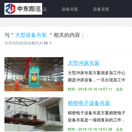
首页
设备搬运
设备吊装
设备安装
设备包装
关于我们
工程案例
新闻动态
与＂
大型设备吊装
＂相关的内容：
为您找到相关结果约为
54
个
联系方式
大型冲床吊装
大型冲床吊装方案很多加工中心
都是冲床设备，一旦出现加工中
心搬迁，就需要对大型冲床设备
时间：2019-10-16 14:57:11 点击
进行吊装搬运，大型冲床设备的
数：4103
吊装，是一项高风险的吊装项
精密电子设备吊装
目。如何保障大型冲床安全的完
精密电子设备吊装方案精密电子
成吊装项目，除了编写《大型设
设备吊装是一项很复杂的工作，
备吊装施工方案》外，更需要有
因为考虑到安全问题，所以有很
丰富的大型设备吊装经验的公司
时间：2019-10-16 14:51:38 点击