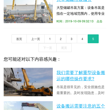
此相互之间的协作互保作用在起
备搬运公司，以免被坑，接下来
重作业中显得分外关键。接下来
数：3655
大型储罐吊装方案：设备吊装是
无锡精密设备吊装公司中东搬运
无锡精密设备吊装公司...
指在一定地域范围内，使用专业
就来和大家介绍下在设备搬运过
装备（如吊车）、设施和工具，
时间：2019-10-09 09:32:13 点击
程中如何节省搬运费用？您可以
并运用一定的专业技法，将设备
数：3309
提前咨询2 - 3家公司，选择一家
或重物实施空间移位，改变其空
有一定声誉或良好声誉的设备搬
间存放位置以及与它物的联结关
首页
上一页
1
2
3
4
5
运公司。接下来，我们必须做好
系。设备吊装是关于各类设备
一定的准备工作...
下一页
尾页
（如机械设备、电气设备）起
重、吊装、装卸及其地下室吊
您可能还对以下内容感兴趣：
装。设备吊装是指在一定地域范
围内，使用专业装备（如吊车...
我们需要了解重型设备搬
运的哪些操作要求?
吊装是很常见的，安全措施也是
最重要的。及时发现隐患，及时
调查是非常重要的。特别是对于
时间：2021-03-30 14:16:30 点击
一些重型设备的搬运，风险系数
设备搬运需要注意的五个
数：8584