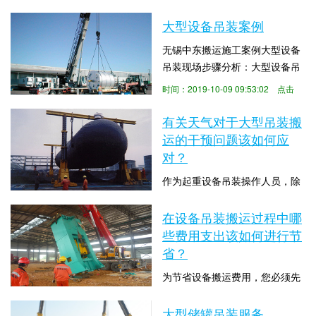
多需要值得注意的地方。其中最
才能安全承担吊装项目 根据《大
数：3679
重要的就是吊装的步骤问题，必
大型设备吊装案例
型设备吊装...
须严格按照这个步骤来做，才能
无锡中东搬运施工案例大型设备
让这项工作顺利的进行下去。首
吊装现场步骤分析：大型设备吊
先是设备的进场，在这之前，一
装前应具备的条件： 1、设
定要确保各项准备工作都做好
时间：2019-10-09 09:53:02 点击
备装配图、设备平立面布置图，
了。不仅要做好，做完之后还要
数：12211
技术要求，设备说明书及有关标
有关天气对于大型吊装搬
进行一个全面的检查和核...
准规范资料。 &nb...
运的干预问题该如何应
对？
作为起重设备吊装操作人员，除
严格遵守相关要求外，还要钻研
操作方法，及时总结经验教训，
在设备吊装搬运过程中哪
时间：2019-10-09 09:42:18 点击
提升安全事故的防范能力，在具
些费用支出该如何进行节
数：3630
体操作中还要注意由于每个人的
省？
施工经验、操作方法、知识层面
为节省设备搬运费用，您必须先
的不一样，对起重作业中的风险
选择正规的设备搬运公司。不要
和安全隐患的判定也不一样，因
找一家在大街上贴小广告以的设
大型储罐吊装服务
时间：2019-10-09 09:41:12 点击